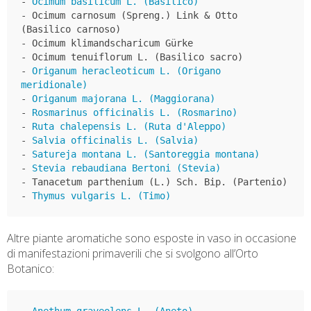
- 
Ocimum basilicum L. (Basilico)
- Ocimum carnosum (Spreng.) Link & Otto 
(Basilico carnoso)

- Ocimum klimandscharicum Gürke

- Ocimum tenuiflorum L. (Basilico sacro)

- 
Origanum heracleoticum L. (Origano 
meridionale)
- 
Origanum majorana L. (Maggiorana)
- 
Rosmarinus officinalis L. (Rosmarino)
- 
Ruta chalepensis L. (Ruta d'Aleppo)
- 
Salvia officinalis L. (Salvia)
- 
Satureja montana L. (Santoreggia montana)
- 
Stevia rebaudiana Bertoni (Stevia)
- Tanacetum parthenium (L.) Sch. Bip. (Partenio)

- 
Thymus vulgaris L. (Timo)
Altre piante aromatiche sono esposte in vaso in occasione
di manifestazioni primaverili che si svolgono all’Orto
Botanico:
- 
Anethum graveolens L. (Aneto)