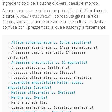
ingredienti tipici della cucina di diversi paesi del mondo.
Alcune sono invece note come potenti veleni. Ricordiamo la
cicuta
(
Conium maculatum
), conosciuta già nell’antica
Grecia, sporadicamente presente anche in Italia e talvolta
confusa con il prezzemolo, al quale assomiglia fortemente.
- 
Allium schoenoprasum L. (Erba cipollina)
- Artemisia absinthium L. (Assenzio maggiore)

- Artemisia camphorata Vill. (Artemisia 
canforata)

- 
Artemisia dracunculus L. (Dragoncello)
- Crocus sativus L. (Zafferano)

- Hyssopus officinalis L. (Issopo)

- Hyssopus officinalis L. subsp. aristatus

- 
Lavandula angustifolia Miller subsp. 
angustifolia (Lavanda)
- 
Melissa officinalis L. (Melissa)
- 
Mentha sp. (Menta)
- Mentha ibrida flio

- Ocimum americanum L. (Basilico americano)
