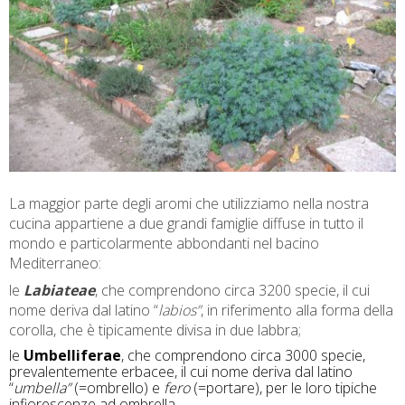
La maggior parte degli aromi che utilizziamo nella nostra
cucina appartiene a due grandi famiglie diffuse in tutto il
mondo e particolarmente abbondanti nel bacino
Mediterraneo:
le
Labiateae
, che comprendono circa 3200 specie, il cui
nome deriva dal latino “
labios”
, in riferimento alla forma della
corolla, che è tipicamente divisa in due labbra;
le
Umbelliferae
, che comprendono circa 3000 specie,
prevalentemente erbacee, il cui nome deriva dal latino
“
umbella”
(=ombrello) e
fero
(=portare), per le loro tipiche
infiorescenze ad ombrella.