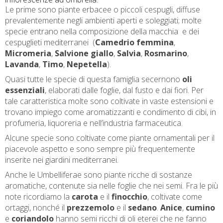
Le prime sono piante erbacee o piccoli cespugli, diffuse
prevalentemente negli ambienti aperti e soleggiati; molte
specie entrano nella composizione della macchia e dei
cespuglieti mediterranei (
Camedrio femmina
,
Micromeria
,
Salvione giallo
,
Salvia
,
Rosmarino
,
Lavanda
,
Timo
,
Nepetella
).
Quasi tutte le specie di questa famiglia secernono
oli
essenziali
, elaborati dalle foglie, dal fusto e dai fiori. Per
tale caratteristica molte sono coltivate in vaste estensioni e
trovano impiego come aromatizzanti e condimento di cibi, in
profumeria, liquoreria e nell’industria farmaceutica.
Alcune specie sono coltivate come piante ornamentali per il
piacevole aspetto e sono sempre più frequentemente
inserite nei giardini mediterranei.
Anche le Umbelliferae sono piante ricche di sostanze
aromatiche, contenute sia nelle foglie che nei semi. Fra le più
note ricordiamo la
carota
e il
finocchio
, coltivate come
ortaggi, nonché il
prezzemolo
e il
sedano
.
Anice
,
cumino
e
coriandolo
hanno semi ricchi di oli eterei che ne fanno