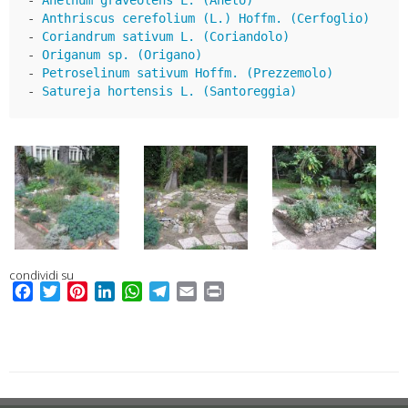
- 
Anthriscus cerefolium (L.) Hoffm. (Cerfoglio)
- 
Coriandrum sativum L. (Coriandolo)
- 
Origanum sp. (Origano)
- 
Petroselinum sativum Hoffm. (Prezzemolo)
- 
Satureja hortensis L. (Santoreggia)
condividi su
F
T
P
L
W
T
E
P
a
w
i
i
h
e
m
r
c
i
n
n
a
l
a
i
e
t
t
k
t
e
i
n
b
t
e
e
s
g
l
t
o
e
r
d
A
r