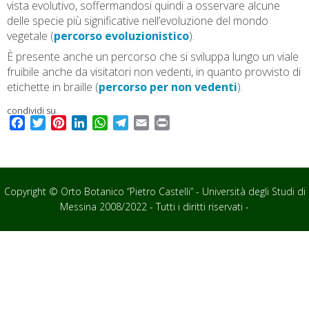
vista evolutivo, soffermandosi quindi a osservare alcune
delle specie più significative nell’evoluzione del mondo
vegetale (
percorso evoluzionistico
).
È presente anche un percorso che si sviluppa lungo un viale
fruibile anche da visitatori non vedenti, in quanto provvisto di
etichette in braille (
percorso per non vedenti
).
condividi su
F
T
P
L
W
T
E
P
a
w
i
i
h
e
m
r
c
i
n
n
a
l
a
i
e
t
t
k
t
e
i
n
b
t
e
e
s
g
l
t
Copyright © Orto Botanico “Pietro Castelli” - Università degli Studi di
o
e
r
d
A
r
Messina 2008/2022 - Tutti i diritti riservati -
o
r
e
I
p
a
k
s
n
p
m
t