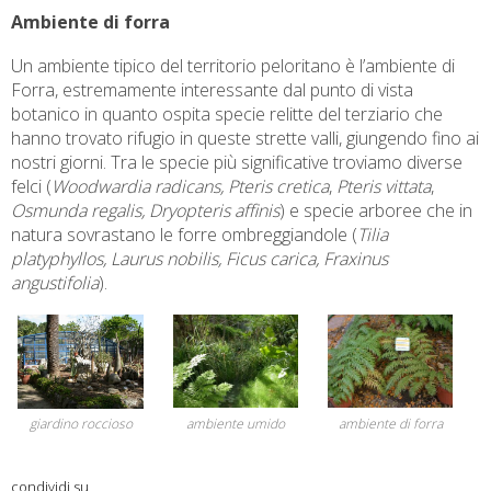
Ambiente di forra
Un ambiente tipico del territorio peloritano è l’ambiente di
Forra, estremamente interessante dal punto di vista
botanico in quanto ospita specie relitte del terziario che
hanno trovato rifugio in queste strette valli, giungendo fino ai
nostri giorni. Tra le specie più significative troviamo diverse
felci (
Woodwardia radicans,
Pteris cretica
,
Pteris vittata
,
Osmunda regalis, Dryopteris affinis
) e specie arboree che in
natura sovrastano le forre ombreggiandole (
Tilia
platyphyllos, Laurus nobilis, Ficus carica, Fraxinus
angustifolia
).
ambiente umido
ambiente di forra
giardino roccioso
condividi su