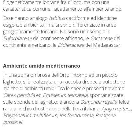
filogeneticamente lontane fra di loro, ma con una
caratteristica comune: l’adattamento all’ambiente arido.
Esse hanno analogo
habitus
cactiforme ed identiche
esigenze ambientali, ma si sono differenziate in aree
geograficamente lontane. Ne sono un esempio le
Euforbiaceae
del continente africano, le
Cactaceae
del
continente americano, le
Didieraceae
del Madagascar.
Ambiente umido mediterraneo
In una zona ombrosa dell’Orto, intorno ad un piccolo
laghetto, si è realizzata una raccolta di specie autoctone
tipiche di ambienti umidi. Tra le specie presenti troviamo
Carex pendula
ed
Equisetum telmateja
, spontaneizzate
sulle sponde del laghetto; e ancora
Osmunda regalis
, felce
rara a rischio di estinzione della flora italiana,
Ajuga reptans
,
Polygonatum multiflorum
,
Iris foetidissima
,
Petagnea
gussonei
.