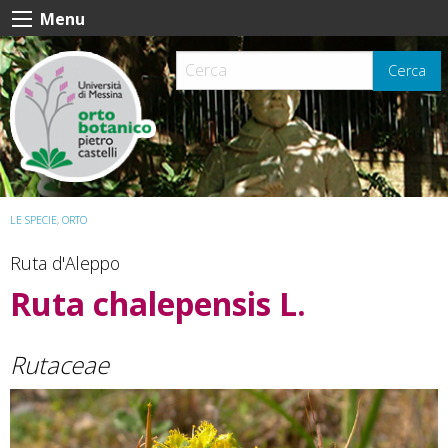
Skip
Menu
to
content
Cerca
LE SPECIE
,
ORTO
Ruta d'Aleppo
Ruta chalepensis L.
Rutaceae