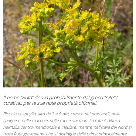
Il nome “Ruta” deriva probabilmente dal greco “ryte” (=
curativa), per le sue note proprietà officinali.
Piccolo cespuglio, alto da 3 a 5 dm, cresce nei prati aridi, nelle
garighe e nelle macchie, sulle rupi e sui muri. La ruta è diffusa
nell’Italia centro-meridionale e insulare, mentre nell’Italia del Nord si
trova Ruta graveolens, che si distingue dalla prima principalmente