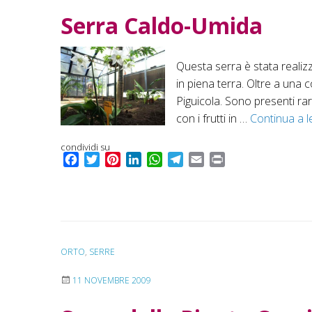
Serra Caldo-Umida
Questa serra è stata realizz
in piena terra. Oltre a una 
Piguicola. Sono presenti ra
con i frutti in …
Continua a 
condividi su
F
T
P
L
W
T
E
P
a
w
i
i
h
e
m
r
c
i
n
n
a
l
a
i
e
t
t
k
t
e
i
n
b
t
e
e
s
g
l
t
o
e
r
d
A
r
o
r
e
I
p
a
ORTO
,
SERRE
k
s
n
p
m
11 NOVEMBRE 2009
t