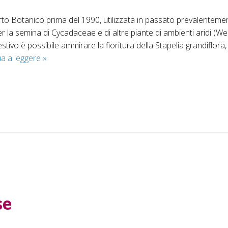
rto Botanico prima del 1990, utilizzata in passato prevalenteme
er la semina di Cycadaceae e di altre piante di ambienti aridi (Wel
tivo è possibile ammirare la fioritura della Stapelia grandiflora, i
Serra
ua a leggere
»
Storica
se