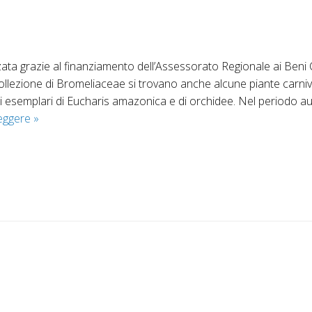
ata grazie al finanziamento dell’Assessorato Regionale ai Beni C
collezione di Bromeliaceae si trovano anche alcune piante carniv
ri esemplari di Eucharis amazonica e di orchidee. Nel periodo a
Serra
leggere
»
Caldo-
Umida