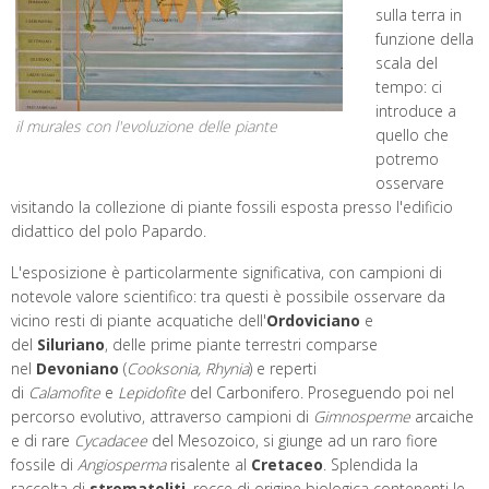
sulla terra in
funzione della
scala del
tempo: ci
introduce a
il murales con l'evoluzione delle piante
quello che
potremo
osservare
visitando la collezione di piante fossili esposta presso l'edificio
didattico del polo Papardo.
L'esposizione è particolarmente significativa, con campioni di
notevole valore scientifico: tra questi è possibile osservare da
vicino resti di piante acquatiche dell'
Ordoviciano
e
del
Siluriano
, delle prime piante terrestri comparse
nel
Devoniano
(
Cooksonia, Rhynia
) e reperti
di
Calamofite
e
Lepidofite
del Carbonifero. Proseguendo poi nel
percorso evolutivo, attraverso campioni di
Gimnosperme
arcaiche
e di rare
Cycadacee
del Mesozoico, si giunge ad un raro fiore
fossile di
Angiosperma
risalente al
Cretaceo
. Splendida la
raccolta di
stromatoliti
, rocce di origine biologica contenenti le