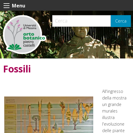
Skip
Menu
to
content
Cerca
Fossili
All'ingresso
della mostra
un grande
murales
illustra
l'evoluzione
delle piante