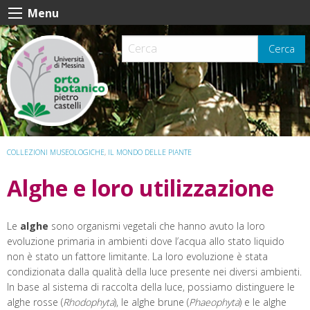
Skip
Menu
to
content
Cerca
COLLEZIONI MUSEOLOGICHE
,
IL MONDO DELLE PIANTE
Alghe e loro utilizzazione
Le
alghe
sono organismi vegetali che hanno avuto la loro
evoluzione primaria in ambienti dove l’acqua allo stato liquido
non è stato un fattore limitante. La loro evoluzione è stata
condizionata dalla qualità della luce presente nei diversi ambienti.
In base al sistema di raccolta della luce, possiamo distinguere le
alghe rosse (
Rhodophyta
), le alghe brune (
Phaeophyta
) e le alghe