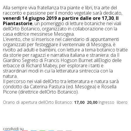
Alla sempre viva fratellanza tra piante e libri, tra arte del
racconto e passione per il mondo vegetale sarà dedicato,
venerdì 14 giugno 2019 a partire dalle ore 17,30
,
Il
Piantastorie
, un pomeriggio di letture botaniche nei viali
dellOrto Botanico, organizzato in collaborazione con la
casa editrice messinese Mesogea.
L’evento, che si inserisce nel calendario di appuntamenti
organizzati per festeggiare il ventennale di Mesogea, è
rivolto ad adulti e bambini, con letture a tema botanico tratte
da storie per ragazzi e narrativa italiana e straniera: da Il
Giardino Segreto di Francis Hogson Burnet allElogio delle
erbacce di Richard Mabey, per esplorare i tanti e
straordinari modi in cui la letteratura sintreccia con la
natura.
Il percorso nei viali dellOrto tra letteratura e natura sarà
condotto da Caterina Pastura (ed. Mesogea) e Rosella
Picone (direttrice dellOrto Botanico).
Orario di apertura dellOrto Botanico:
17,00  20,00
Ingresso libero
condividi su