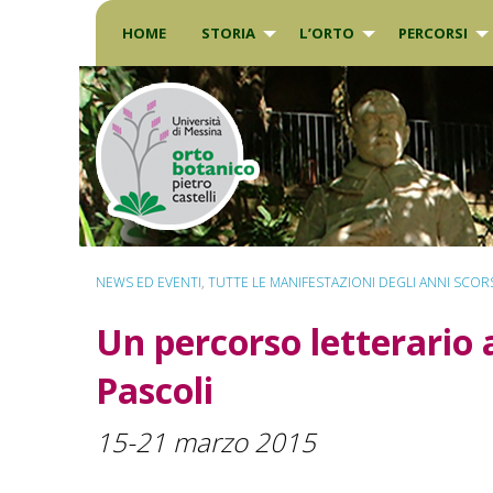
Skip
to
HOME
STORIA
L’ORTO
PERCORSI
content
NEWS ED EVENTI
,
TUTTE LE MANIFESTAZIONI DEGLI ANNI SCOR
Un percorso letterario 
Pascoli
15-21 marzo 2015