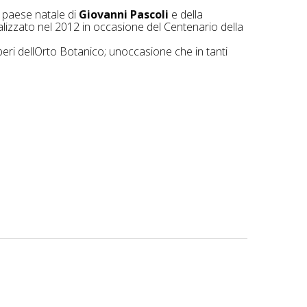
 paese natale di
Giovanni Pascoli
e della
alizzato nel 2012 in occasione del Centenario della
beri dellOrto Botanico; unoccasione che in tanti