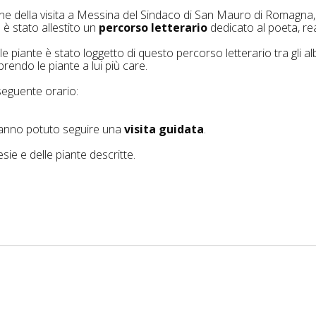
ne della visita a Messina del Sindaco di San Mauro di Romagna,
 è stato allestito un
percorso letterario
dedicato al poeta, re
 piante è stato loggetto di questo percorso letterario tra gli al
rendo le piante a lui più care.
l seguente orario:
i hanno potuto seguire una
visita guidata
.
sie e delle piante descritte.