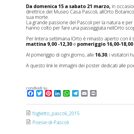
Da domenica 15 a sabato 21 marzo,
in occasio
direttrice del Museo Casa Pascoli, allOrto Botanico
sua morte.
La grande passione del Pascoli per la natura e per le
hanno colto per fare una passeggiata nellOrto scop
Per lintera settimana lOrto è rimasto aperto con i
mattina 9,00 -12,30
e
p
omeriggio 16,00-18,00
Al pomeriggio di ogni giorno, alle
16.30
, i visitator
A questo link le immagini dei poster dedicati alle poe
condividi su
F
T
P
L
W
T
E
P
a
w
i
i
h
e
m
r
c
i
n
n
a
l
a
i
e
t
t
k
t
e
i
n
foglietto_pascoli_2015
b
t
e
e
s
g
l
t
Poesie-di-Pascoli
o
e
r
d
A
r
o
r
e
I
p
a