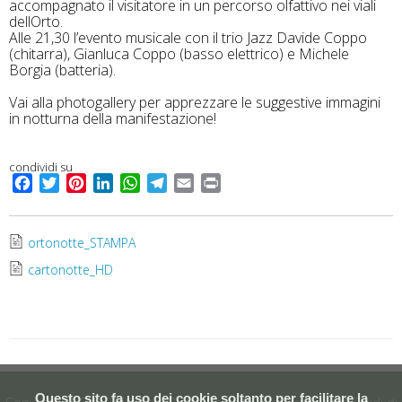
accompagnato il visitatore in un percorso olfattivo nei viali
dellOrto.
Alle 21,30 l’evento musicale con il trio Jazz Davide Coppo
(chitarra), Gianluca Coppo (basso elettrico) e Michele
Borgia (batteria).
Vai alla photogallery per apprezzare le suggestive immagini
in notturna della manifestazione!
condividi su
F
T
P
L
W
T
E
P
a
w
i
i
h
e
m
r
c
i
n
n
a
l
a
i
e
t
t
k
t
e
i
n
ortonotte_STAMPA
b
t
e
e
s
g
l
t
cartonotte_HD
o
e
r
d
A
r
o
r
e
I
p
a
k
s
n
p
m
t
Questo sito fa uso dei cookie soltanto per facilitare la