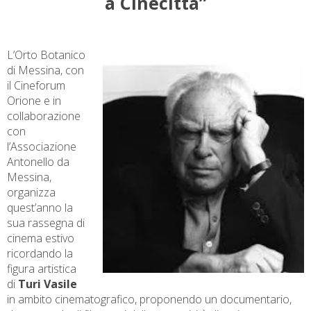
a Cinecittà”
L’Orto Botanico
di Messina, con
il Cineforum
Orione e in
collaborazione
con
l’Associazione
Antonello da
Messina,
organizza
quest’anno la
sua rassegna di
cinema estivo
ricordando la
figura artistica
di
Turi Vasile
in ambito cinematografico, proponendo un documentario,