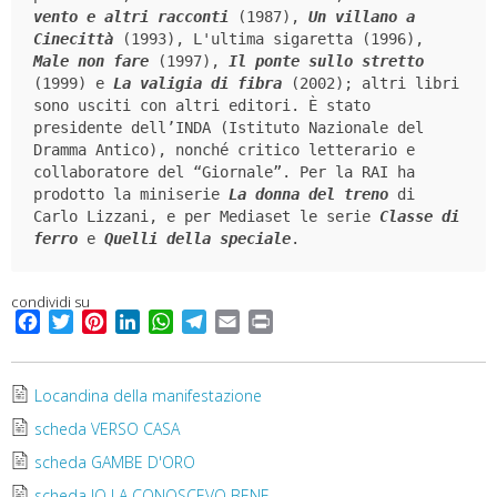
vento e altri racconti
 (1987), 
Un villano a
Cinecittà
 (1993), L'ultima sigaretta (1996), 
Male non fare
 (1997), 
Il ponte sullo stretto
(1999) e 
La valigia di fibra
 (2002); altri libri 
sono usciti con altri editori. È stato 
presidente dell’INDA (Istituto Nazionale del 
Dramma Antico), nonché critico letterario e 
collaboratore del “Giornale”. Per la RAI ha 
prodotto la miniserie 
La donna del treno
 di 
Carlo Lizzani, e per Mediaset le serie 
Classe di 
ferro
 e 
Quelli della speciale
.
condividi su
F
T
P
L
W
T
E
P
a
w
i
i
h
e
m
r
c
i
n
n
a
l
a
i
e
t
t
k
t
e
i
n
Locandina della manifestazione
b
t
e
e
s
g
l
t
scheda VERSO CASA
o
e
r
d
A
r
scheda GAMBE D'ORO
o
r
e
I
p
a
k
s
n
p
m
scheda IO LA CONOSCEVO BENE