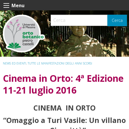
Skip
Menu
to
content
Cerca
NEWS ED EVENTI
,
TUTTE LE MANIFESTAZIONI DEGLI ANNI SCORSI
Cinema in Orto: 4ª Edizione
11-21 luglio 2016
CINEMA IN ORTO
“Omaggio a Turi Vasile: Un villano