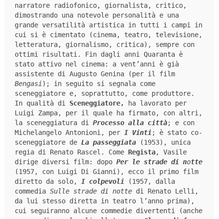
narratore radiofonico, giornalista, critico, 
dimostrando una notevole personalità e una 
grande versatilità artistica in tutti i campi in 
cui si è cimentato (cinema, teatro, televisione, 
letteratura, giornalismo, critica), sempre con 
ottimi risultati. Fin dagli anni Quaranta è 
stato attivo nel cinema: a vent’anni è già 
assistente di Augusto Genina (per il film 
Bengasi
); in seguito si segnala come 
sceneggiatore e, soprattutto, come produttore. 
In qualità di 
Sceneggiatore,
 ha lavorato per 
Luigi Zampa, per il quale ha firmato, con altri, 
la sceneggiatura di 
Processo alla città
; e con 
Michelangelo Antonioni, per 
I Vinti
; è stato co-
sceneggiatore de 
La passeggiata
 (1953), unica 
regia di Renato Rascel. Come 
Regista
, Vasile 
dirige diversi film: dopo 
Per le strade di n
o
tte
(1957, con Luigi Di Gianni), ecco il primo film 
diretto da solo, 
I colpevoli
 (1957, dalla 
commedia 
Sulle strade di notte 
di Renato Lelli, 
da lui stesso diretta in teatro l’anno prima), 
cui seguiranno alcune commedie divertenti (anche 