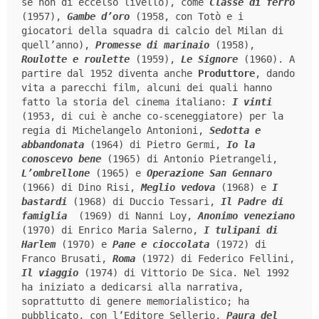
se non di eccelso livello), come 
Classe di ferro 
(1957), 
Gambe d’oro
 (1958, con Totò e i 
giocatori della squadra di calcio del Milan di 
quell’anno), 
Promesse di marinaio
 (1958), 
Roulotte e roulette 
(1959), 
Le Signore
 (1960). A 
partire dal 1952 diventa anche 
Produttore
, dando 
vita a parecchi film, alcuni dei quali hanno 
fatto la storia del cinema italiano: 
I vinti
(1953, di cui è anche co-sceneggiatore) per la 
regia di Michelangelo Antonioni, 
Sedotta e 
abbandonata
 (1964) di Pietro Germi, 
Io la 
conoscevo bene
(1965) di Antonio Pietrangeli, 
L’ombrellone
(1965) e 
Operazione San Gennaro
(1966) di Dino Risi, 
Meglio vedova
 (1968) e 
I 
bastardi
 (1968) di Duccio Tessari, 
Il Padre di 
famiglia
(1969) di Nanni Loy, 
Anonimo
veneziano
(1970) di Enrico Maria Salerno, 
I tulipani di 
Harlem
 (1970) e 
Pane e cioccolata
 (1972) di 
Franco Brusati, 
Roma 
(1972) di Federico Fellini, 
Il viaggio
(1974) di Vittorio De Sica. Nel 1992 
ha iniziato a dedicarsi alla narrativa, 
soprattutto di genere memorialistico; ha 
pubblicato, con l’Editore Sellerio, 
Paura del 