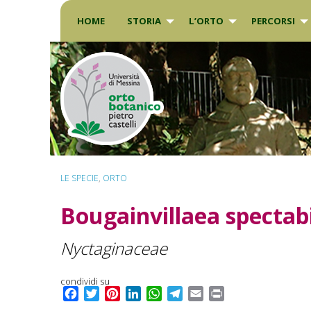
Skip
to
HOME
STORIA
L’ORTO
PERCORSI
content
LE SPECIE
,
ORTO
Bougainvillaea spectabi
Nyctaginaceae
condividi su
F
T
P
L
W
T
E
P
a
w
i
i
h
e
m
r