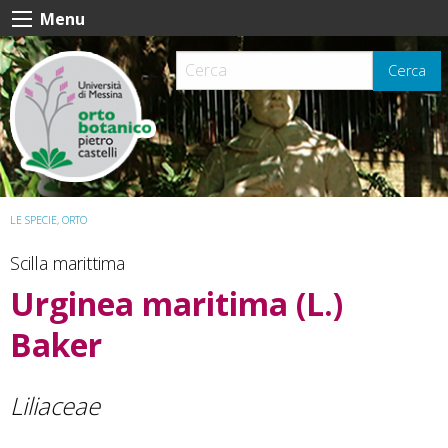
Skip
Menu
to
content
Cerca
LE SPECIE
,
ORTO
Scilla marittima
Urginea maritima
(L.)
Baker
Liliaceae