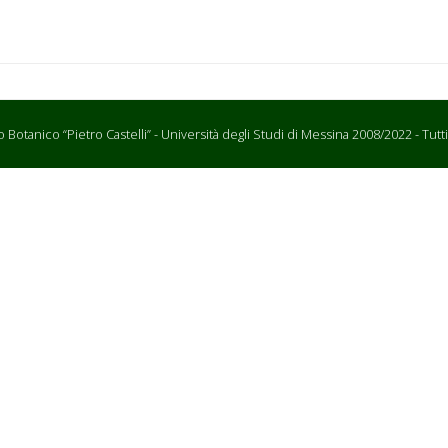
Botanico “Pietro Castelli” - Università degli Studi di Messina 2008/2022 - Tutti i d