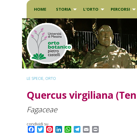
Skip
to
HOME
STORIA
L’ORTO
PERCORSI
content
LE SPECIE
,
ORTO
Quercus virgiliana
(Ten
Fagaceae
condividi su
F
T
P
L
W
T
E
P
a
w
i
i
h
e
m
r