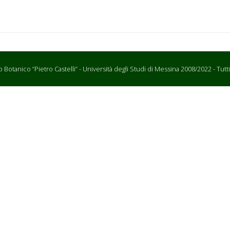
Botanico “Pietro Castelli” - Università degli Studi di Messina 2008/2022 - Tutti i d