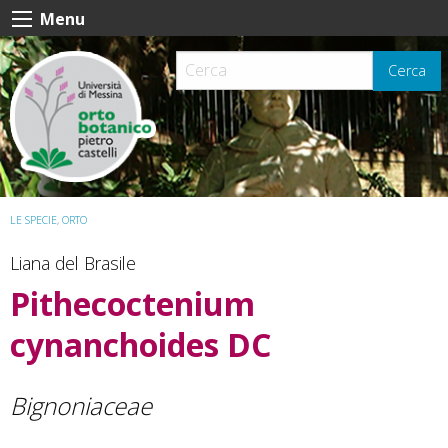
Skip
Menu
to
content
Cerca
LE SPECIE
,
ORTO
Liana del Brasile
Pithecoctenium
cynanchoides
DC
Bignoniaceae