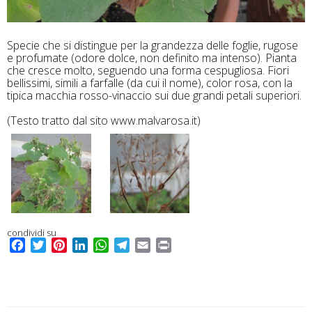
Specie che si distingue per la grandezza delle foglie, rugose
e profumate (odore dolce, non definito ma intenso). Pianta
che cresce molto, seguendo una forma cespugliosa. Fiori
bellissimi, simili a farfalle (da cui il nome), color rosa, con la
tipica macchia rosso-vinaccio sui due grandi petali superiori.
(Testo tratto dal sito www.malvarosa.it)
condividi su
F
T
P
L
W
T
E
P
a
w
i
i
h
e
m
r
c
i
n
n
a
l
a
i
e
t
t
k
t
e
i
n
b
t
e
e
s
g
l
t