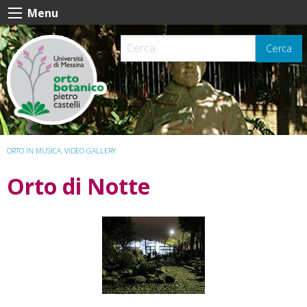
Skip
Menu
to
content
Cerca
ORTO IN MUSICA
,
VIDEO GALLERY
Orto di Notte