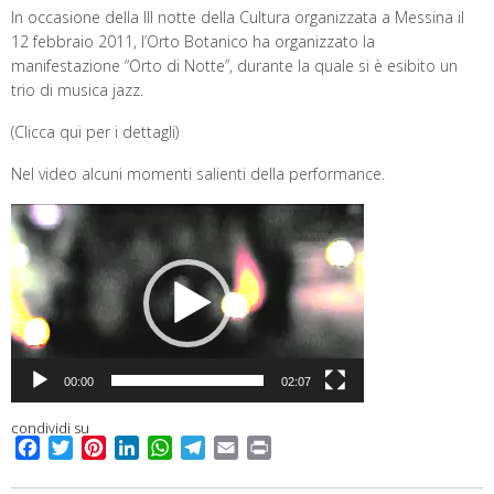
In occasione della III notte della Cultura organizzata a Messina il
12 febbraio 2011, l’Orto Botanico ha organizzato la
manifestazione “Orto di Notte”, durante la quale si è esibito un
trio di musica jazz.
(Clicca qui per i dettagli)
Nel video alcuni momenti salienti della performance.
Video
Player
00:00
02:07
condividi su
F
T
P
L
W
T
E
P
a
w
i
i
h
e
m
r