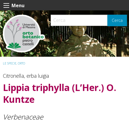
Skip
Menu
to
content
Cerca
LE SPECIE
,
ORTO
Citronella, erba luigia
Lippia triphylla
(L’Her.) O.
Kuntze
Verbenaceae