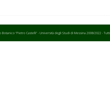
Botanico “Pietro Castelli” - Università degli Studi di Messina 2008/2022 - Tutti i d