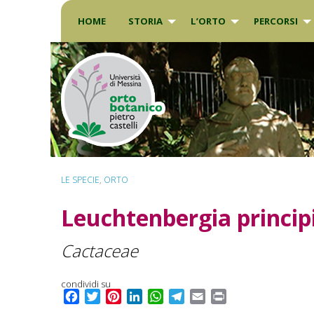
Skip
to
HOME
STORIA
L’ORTO
PERCORSI
content
LE SPECIE
,
ORTO
Leuchtenbergia princip
Cactaceae
condividi su
F
T
P
L
W
T
E
P
a
w
i
i
h
e
m
r