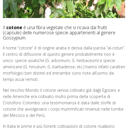
Il
cotone
è una fibra vegetale che si ricava dai frutti
(capsule) delle numerose specie appartenenti al genere
Gossypium.
Il nome “cotone” è di origine araba e deriva dalla parola “al-cotun”.
Il centro di diffusione di questo genere probabilmente non è
unico: specie asiatiche (G. arboreum, G. herbaceum) e specie
americane (G. hirsutum, G. barbadense, etc.) hanno infatti caratteri
morfologici ben distinti ed entrambe sono note all’uomo da
tempi assai remoti.
Nel Vecchio Mondo il cotone veniva coltivato già dagli Egiziani; e
nelle Americhe era coltivato molto prima della scoperta di
Cristoforo Colombo: una testimonianza è data dalle stoffe di
cotone che avvolgevano i corpi mummificati rinvenuti nelle tombe
del Messico e del Perù.
In Italia le prime e più fiorenti coltivazioni di cotone risalgono