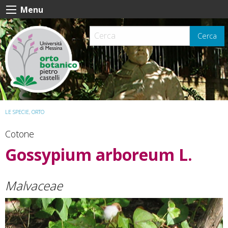
Skip
Menu
to
content
Cerca
LE SPECIE
,
ORTO
Cotone
Gossypium arboreum
L.
Malvaceae