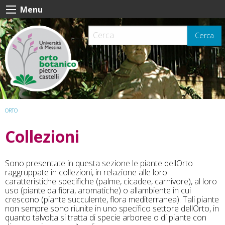
Skip
Menu
to
content
Cerca
ORTO
Collezioni
Sono presentate in questa sezione le piante dellOrto
raggruppate in collezioni, in relazione alle loro
caratteristiche specifiche (palme, cicadee, carnivore), al loro
uso (piante da fibra, aromatiche) o allambiente in cui
crescono (piante succulente, flora mediterranea). Tali piante
non sempre sono riunite in uno specifico settore dellOrto, in
quanto talvolta si tratta di specie arboree o di piante con