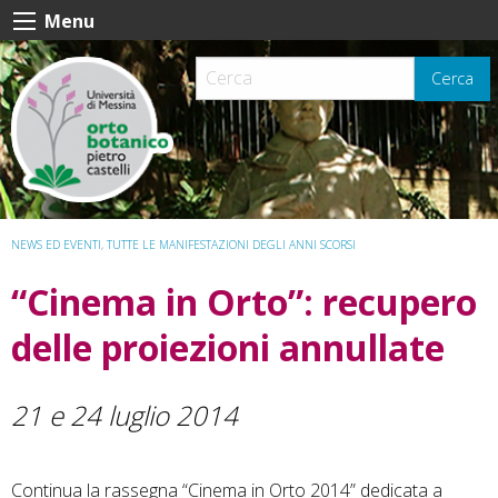
Skip
Menu
to
content
Cerca
NEWS ED EVENTI
,
TUTTE LE MANIFESTAZIONI DEGLI ANNI SCORSI
“Cinema in Orto”: recupero
delle proiezioni annullate
21 e 24 luglio 2014
Continua la rassegna “Cinema in Orto 2014” dedicata a