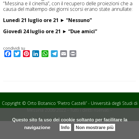
“Messina e il cinema”, con il recupero delle proiezioni che a
causa del maltempo dei giorni scorsi erano state annullate:
Lunedì 21 luglio ore 21
►
“Nessuno”
Giovedì 24 luglio ore 21
►
“Due amici”
condividi su
F
T
P
L
W
T
E
P
a
w
i
i
h
e
m
r
c
i
n
n
a
l
a
i
e
t
t
k
t
e
i
n
b
t
e
e
s
g
l
t
o
e
r
d
A
r
o
r
e
I
p
a
k
s
n
p
m
Copyright © Orto Botanico “Pietro Castelli” - Università degli Studi di
t
Messina 2008/2022 - Tutti i diritti riservati -
Questo sito fa uso dei cookie soltanto per facilitare la
navigazione
Info
Non mostrare più