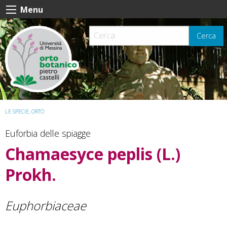
Skip
Menu
to
content
Cerca
LE SPECIE
,
ORTO
Euforbia delle spiagge
Chamaesyce peplis
(L.)
Prokh.
Euphorbiaceae