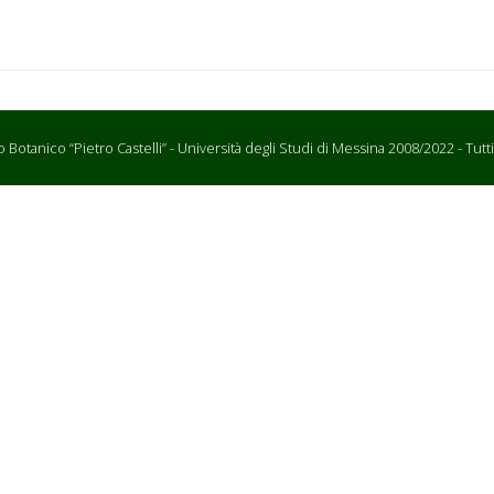
Botanico “Pietro Castelli” - Università degli Studi di Messina 2008/2022 - Tutti i d