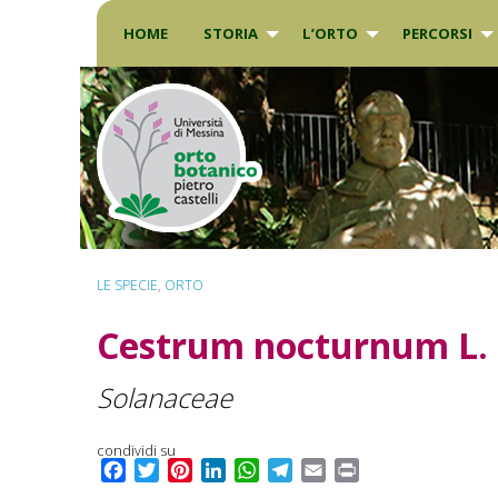
Skip
to
HOME
STORIA
L’ORTO
PERCORSI
content
LE SPECIE
,
ORTO
Cestrum nocturnum
L.
Solanaceae
condividi su
F
T
P
L
W
T
E
P
a
w
i
i
h
e
m
r