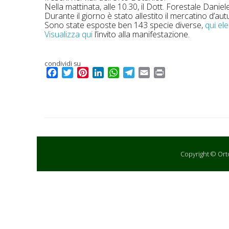
Nella mattinata, alle 10.30, il Dott. Forestale Daniel
Durante il giorno è stato allestito il mercatino d’a
Sono state esposte ben 143 specie diverse,
qui el
Visualizza qui
l’invito alla manifestazione.
condividi su
F
T
P
L
W
T
E
P
a
w
i
i
h
e
m
r
c
i
n
n
a
l
a
i
e
t
t
k
t
e
i
n
b
t
e
e
s
g
l
t
o
e
r
d
A
r
o
r
e
I
p
a
k
s
n
p
m
Copyright © Orto 
t