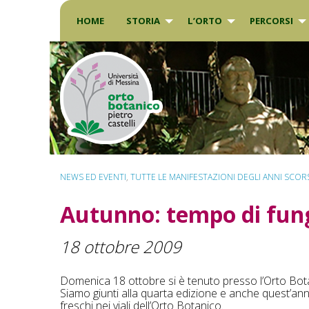
Skip
to
HOME
STORIA
L’ORTO
PERCORSI
content
NEWS ED EVENTI
,
TUTTE LE MANIFESTAZIONI DEGLI ANNI SCOR
Autunno: tempo di fun
18 ottobre 2009
Domenica 18 ottobre si è tenuto presso l’Orto Botan
Siamo giunti alla quarta edizione e anche quest’ann
freschi nei viali dell’Orto Botanico.