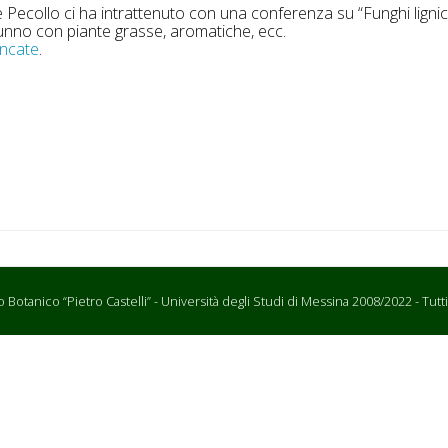
e Pecollo ci ha intrattenuto con una conferenza su “Funghi lignicol
utunno con piante grasse, aromatiche, ecc.
encate
.
Botanico “Pietro Castelli” - Università degli Studi di Messina 2008/2022 - Tutti i d