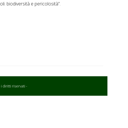
i: biodiversità e pericolosità”.
iritti riservati -