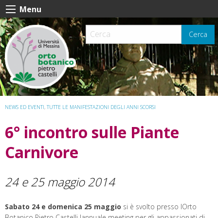
Skip
Menu
to
content
Cerca
NEWS ED EVENTI
,
TUTTE LE MANIFESTAZIONI DEGLI ANNI SCORSI
6° incontro sulle Piante
Carnivore
24 e 25 maggio 2014
Sabato
24 e domenica 25 maggio
si è svolto presso lOrto
Botanico Pietro Castelli lannuale meeting per gli appassionati di