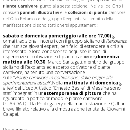
Piante Carnivore
, giunto alla sesta edizione. Nei viali dellOrto i
consueti
pannelli illustrativ
i e le
collezioni di piante
carnivore
dell’Orto Botanico e del gruppo Rexplants.Nellambito della
manifestazione ci sono stati diversi appuntamenti:
sabato e domenica pomeriggio
(
alle ore 17,00)
gli
ormai tradizionali incontri con il gruppo siciliano di
Rexplants
,
che riunisce giovani esperti, ben felici di estendere a chi sia
interessato le loro conoscenze acquisite in anni di
esperienze di coltivazione di piante carnivore;
d
omenica
mattina alle 10,30
Marco Santagati, membro del gruppo
siciliano di Rexplants ed esperto coltivatore di piante
carnivore, ha tenuto una conversazione
sulle “
Piante
carnivore in coltivazione: dalle origini alle
sperimentazioni attuali
“.Nella
mattinata di domenica
gli
allievi del Liceo Artistico “Ernesto Basile” di Messina sono
stati impegnati in un
estemporanea di pittura
che ha
riguardato in particolar modo le piante carnivore.
GUARDA QUI la Photogallery della manifestazione e QUI un
breve filmato relativo alla dimostrazione tenuta da Giovanni
Calapai.
Programma: